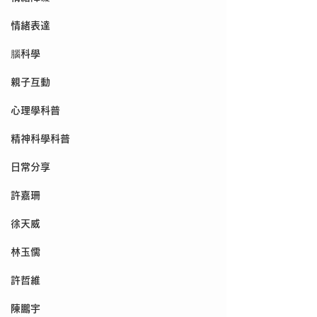
情緒表達
腦科學
親子互動
心理學科普
精神科學科普
日常分享
許嘉珊
徐天威
林玉儒
許哲維
陳鵬宇