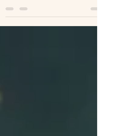
2024/10/19的正念講座圓滿結束了，很感謝
各位夥伴的參與，夥伴們真誠的分享，不論是
將正念與生活經驗連結，或是對正念的困惑、
覺察和體驗，都為彼此帶來新的看見，甚至是
滋養。 有夥伴問了一個不時會被詢問、
同時也很重要的問題：「(在正念中)接納、放
下之後呢，下一步要做什麼...