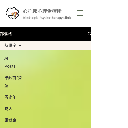
心托邦心理治療所
Mindtopia Psychotherapy clinic
部落格
陳鵬宇
All
Posts
學齡前/兒
童
青少年
成人
銀髮族