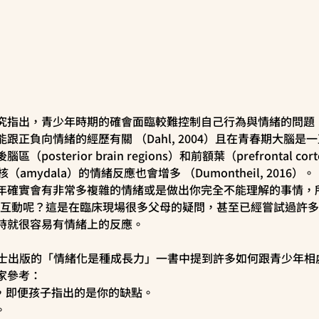
究指出，青少年時期的確會面臨較難控制自己行為與情緒的問題
跟正負向情緒的經歷有關 （Dahl, 2004）且在青春期大腦是
osterior brain regions）和前額葉（prefrontal c
核（amydala）的情緒反應也會增多 （Dumontheil, 2016）。
年確實會有非常多複雜的情緒或是做出你完全不能理解的事情，
通互動呢？這是在臨床現場很多父母的疑問，甚至已經嘗試過許
時就很容易有情緒上的反應。
our博士出版的「情緒化是種成長力」一書中提到許多如何跟青少年
家參考：
態，即便孩子指出的是你的缺點。
。