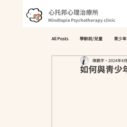
心托邦心理治療所
Mindtopia Psychotherapy clinic
All Posts
學齡前/兒童
青少年
陳鵬宇
2024年4
親子互動
心理學科普
如何與青少
網路成癮
注意力不足過動症