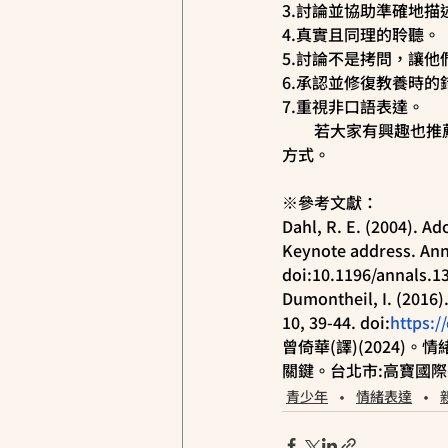
3.討論並協助準確地描
4.真實且同理的聆聽。
5.討論不是拷問，讓
6.承認並修復教養時的
7.重視非口語表達。
　　若大家有興趣也推
方式。
※參考文獻：
Dahl, R. E. (2004). A
Keynote address. Anna
doi:10.1196/annals.1
Dumontheil, I. (2016)
10, 39-44. doi:
https:/
曾倚華(譯)(2024
關鍵。台北市:高寶國際有限
青少年
情緒表達