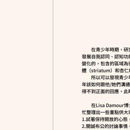
　　在青少年時期，研
發展自我認同、認知功能
變化的，包含的區域為後腦區（p
體（striatum）和杏仁
　　所以可以發現青少
年該如何跟他/她們溝
得不到正面的回應，此
　　在Lisa Dam
忙整理出一些重點供大
1.試著保持開放的心
2.開誠布公的討論事情