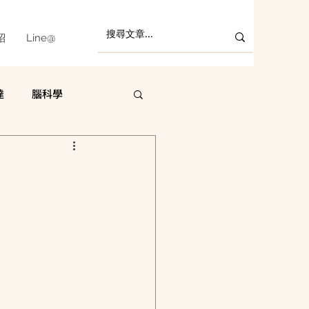
紹
Line@
達
腦科學
許哲維
陳鵬宇