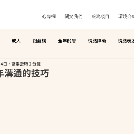
心專欄
關於我們
服務項目
環境介
成人
銀髮族
全年齡層
情緒障礙
情緒表
月4日
讀畢需時 2 分鐘
精神科學科普
日常分享
許嘉珊
徐天威
林玉儒
年溝通的技巧
神經回饋
心理健康
注意力