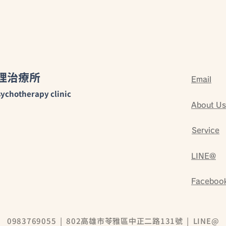
理治療所
Email
青少
臨床心理師－如何透過專業來
ychotherapy clinic
協助孩子以及在兒童早療中的
About Us
角色
Service
LINE@
Faceboo
0983769055
| 802高雄市苓雅區中正二路131號 |
LINE@