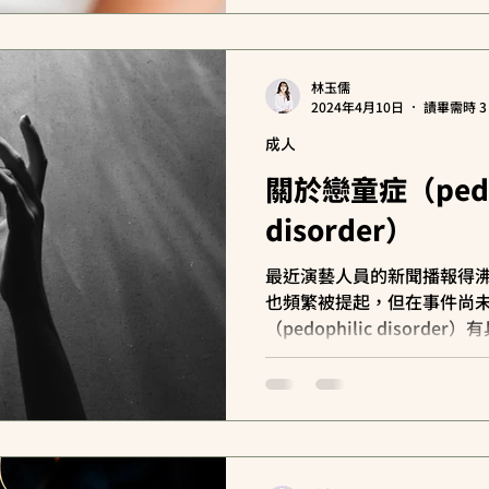
林玉儒
2024年4月10日
讀畢需時 3
成人
關於戀童症（pedop
disorder）
最近演藝人員的新聞播報得
也頻繁被提起，但在事件尚
（pedophilic disor
到粉專讀者來訊聊到此事，
戀童症。 戀童症（pedophilic