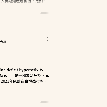
個人長期經歷創傷後，比如童
、性剝削，或是長時間活在不
.
 分鐘
 deficit hyperactivity
俗稱「過動兒」，是一種於幼兒期、兒
2023年統計在台灣盛行率約
12%）。...