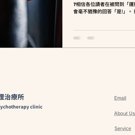
❓相信各位讀者在被問到「運
會毫不猶豫的回答「是!」。
對憂鬱是有幫助的運動能夠
如：腦內啡、多巴胺分散注
進社交互動，調節...
理治療所
Email
ychotherapy clinic
About Us
Service