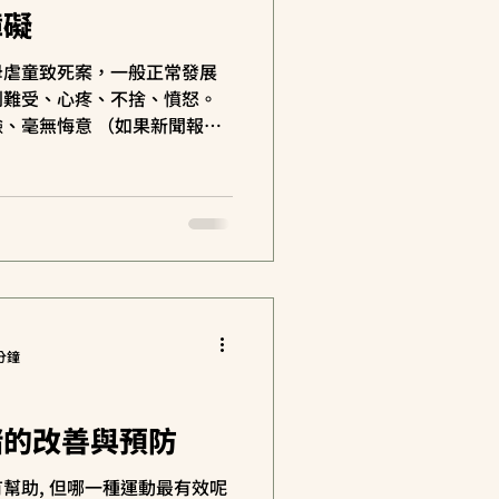
障礙
母虐童致死案，一般正常發展
到難受、心疼、不捨、憤怒。
、毫無悔意 （如果新聞報導
者是否有人格障礙
r）或是病態心理
分鐘
緒的改善與預防
幫助, 但哪一種運動最有效呢