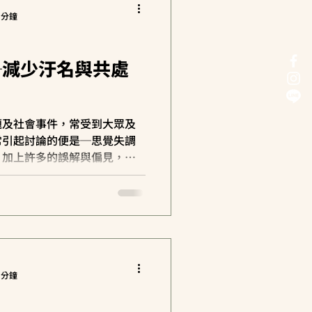
 分鐘
─減少汙名與共處
題及社會事件，常受到大眾及
常引起討論的便是─思覺失調
，加上許多的誤解與偏見，使
緒也隨之蔓延開來。 這次，
症、治療方式，以及與其共處
 分鐘