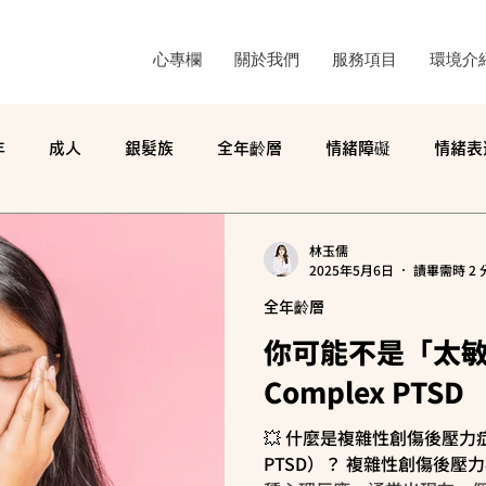
心專欄
關於我們
服務項目
環境介
年
成人
銀髮族
全年齡層
情緒障礙
情緒表
精神科學科普
日常分享
許嘉珊
徐天威
林玉儒
林玉儒
2025年5月6日
讀畢需時 2 
全年齡層
神經回饋
心理健康
注意力
你可能不是「太敏
Complex PTSD
💥 什麼是複雜性創傷後壓力症候群
PTSD）？ 複雜性創傷後壓力