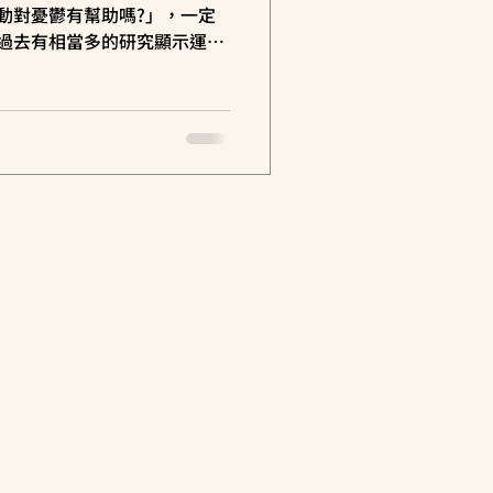
動對憂鬱有幫助嗎?」，一定
 過去有相當多的研究顯示運動
促進大腦分泌快樂賀爾蒙，
意力，提升自尊心與信心，促