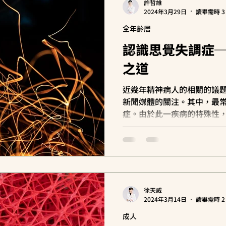
許哲維
2024年3月29日
讀畢需時 3
全年齡層
認識思覺失調症
之道
近幾年精神病人的相關的議
新聞媒體的關注。其中，最
症。由於此一疾病的特殊性
得恐懼、不安、憤怒等諸多情
我們就一起來認識思覺失調
之道。...
徐天威
2024年3月14日
讀畢需時 2
成人