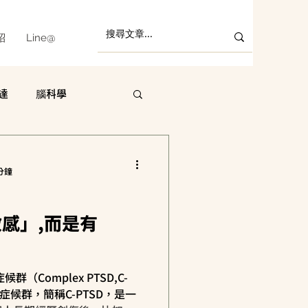
紹
Line@
達
腦科學
許哲維
陳鵬宇
分鐘
感」,而是有
（Complex PTSD,C-
症候群，簡稱C-PTSD，是一