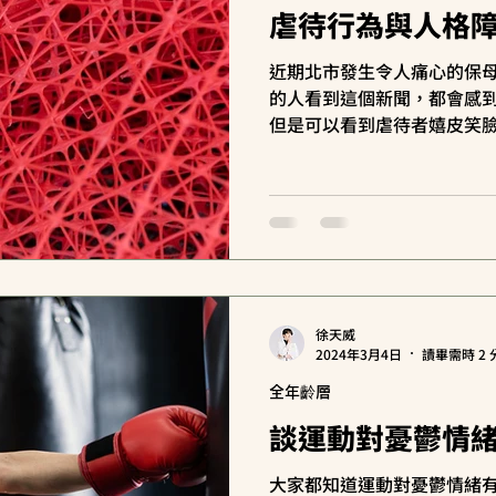
虐待行為與人格
近期北市發生令人痛心的保
的人看到這個新聞，都會感
但是可以看到虐待者嬉皮笑臉
無誤），此時可以考慮虐待
（personality disorde
（psychopathy）...
徐天威
2024年3月4日
讀畢需時 2 
全年齡層
談運動對憂鬱情
大家都知道運動對憂鬱情緒有