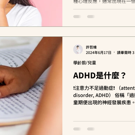
種心理反應，通常出現在一
年時常被忽視、家暴、戰爭
安全、充滿壓迫的環境裡。..
許哲維
2024年6月17日
讀畢需時 3
學齡前/兒童
ADHD是什麼？
❗️注意力不足過動症❗️ （attention
disorder, ADHD） 
童期便出現的神經發展疾患。
為9.02% （全球盛行率約為4-