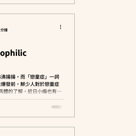
 分鐘
hilic
沸沸揚揚，而「戀童症」一詞
未爆發前，鮮少人對於戀童症
der）有具體的了解，近日小編也有接
因此今天想與大家談談什麼是
...