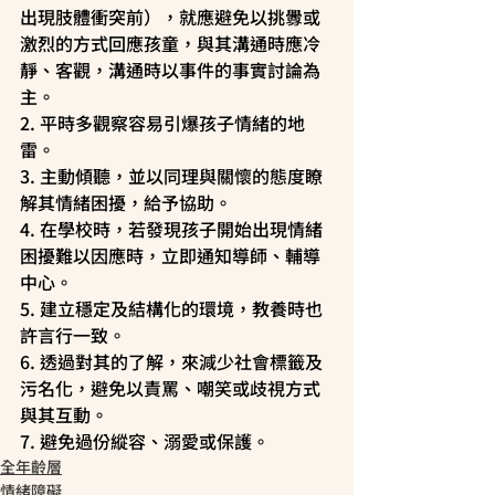
出現肢體衝突前），就應避免以挑釁或
激烈的方式回應孩童，與其溝通時應冷
靜、客觀，溝通時以事件的事實討論為
主。
2. 平時多觀察容易引爆孩子情緒的地
雷。
3. 主動傾聽，並以同理與關懷的態度瞭
解其情緒困擾，給予協助。
4. 在學校時，若發現孩子開始出現情緒
困擾難以因應時，立即通知導師、輔導
中心。
5. 建立穩定及結構化的環境，教養時也
許言行一致。
6. 透過對其的了解，來減少社會標籤及
污名化，避免以責罵、嘲笑或歧視方式
與其互動。
7. 避免過份縱容、溺愛或保護。
全年齡層
情緒障礙