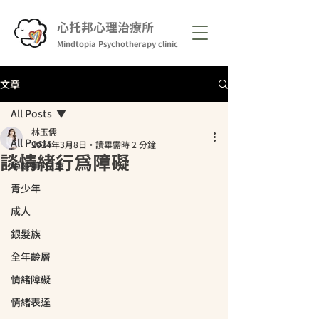
心托邦心理治療所
Mindtopia Psychotherapy clinic
文章
All Posts
林玉儒
All Posts
2024年3月8日
讀畢需時 2 分鐘
談情緒行為障礙
學齡前/兒童
青少年
成人
銀髮族
全年齡層
情緒障礙
情緒表達