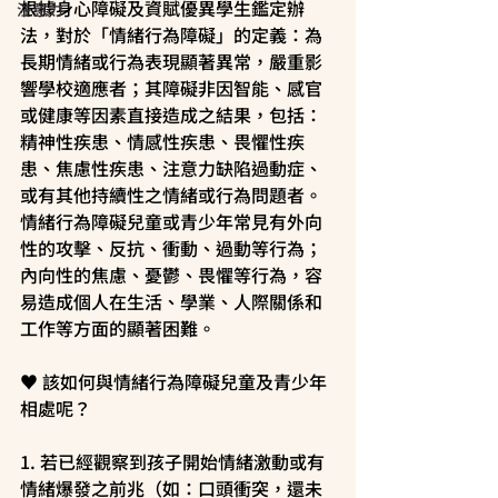
根據身心障礙及資賦優異學生鑑定辦
注意力
法，對於「情緒行為障礙」的定義：為
長期情緒或行為表現顯著異常，嚴重影
響學校適應者；其障礙非因智能、感官
或健康等因素直接造成之結果，包括：
精神性疾患、情感性疾患、畏懼性疾
患、焦慮性疾患、注意力缺陷過動症、
或有其他持續性之情緒或行為問題者。
情緒行為障礙兒童或青少年常見有外向
性的攻擊、反抗、衝動、過動等行為；
內向性的焦慮、憂鬱、畏懼等行為，容
易造成個人在生活、學業、人際關係和
工作等方面的顯著困難。
♥️ 該如何與情緒行為障礙兒童及青少年
相處呢？
1. 若已經觀察到孩子開始情緒激動或有
情緒爆發之前兆（如：口頭衝突，還未