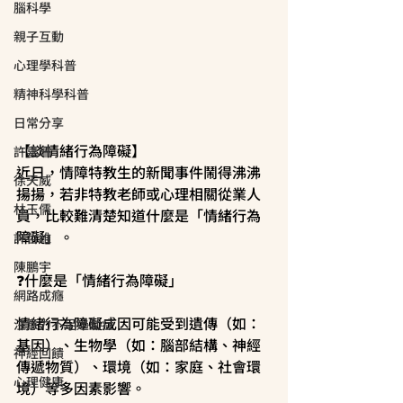
腦科學
親子互動
心理學科普
精神科學科普
日常分享
【談情緒行為障礙】
許嘉珊
近日，情障特教生的新聞事件鬧得沸沸
徐天威
揚揚，若非特教老師或心理相關從業人
林玉儒
員，比較難清楚知道什麼是「情緒行為
障礙」。
許哲維
陳鵬宇
❓什麼是「情緒行為障礙」
網路成癮
情緒行為障礙成因可能受到遺傳（如：
注意力不足過動症
基因）、生物學（如：腦部結構、神經
神經回饋
傳遞物質）、環境（如：家庭、社會環
心理健康
境）等多因素影響。