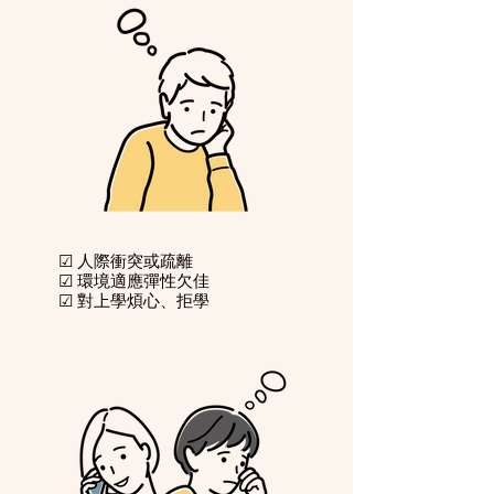
☑ 人際衝突或疏離
☑ 環境適應彈性欠佳
☑ 對上學煩心、拒學