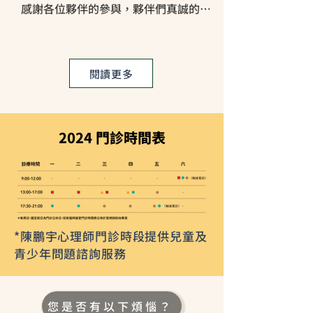
感謝各位夥伴的參與，夥伴們真誠的分
享，不論是將正念與生活經驗連結，或
是對正念的困惑、覺察和體驗，都為彼
此帶來新的看見，甚至是滋養。 有
閱讀更多
夥伴問了一個不時會被詢問、同時也很
重要的問題：「(在正念中)接納、放下
之後呢，下一步要做什麼...
2024 門診時間表
*陳鵬宇心理師門診時段提供兒童及
青少年問題諮詢服務
您是否有以下煩惱？