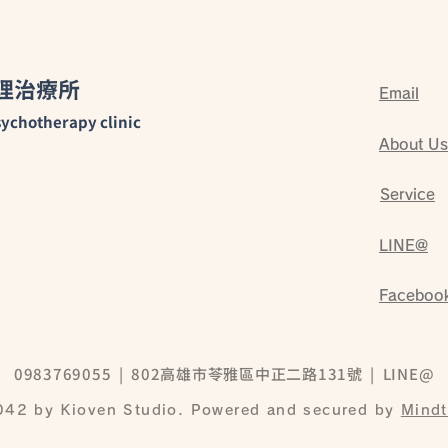
理治療所
Email
ychotherapy clinic
About Us
Service
LINE@
Faceboo
0983769055
| 802高雄市苓雅區中正二路131號 |
LINE@
042 by Ki
oven
Studio. Powered and secured by
Mindt