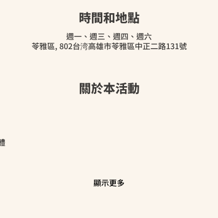
時間和地點
週一、週三、週四、週六
苓雅區, 802台湾高雄市苓雅區中正二路131號
關於本活動
體
顯示更多