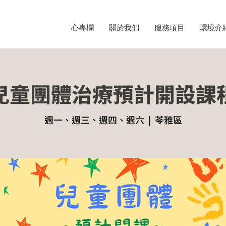
心專欄
關於我們
服務項目
環境介
兒童團體治療預計開設課
週一、週三、週四、週六
  |  
苓雅區