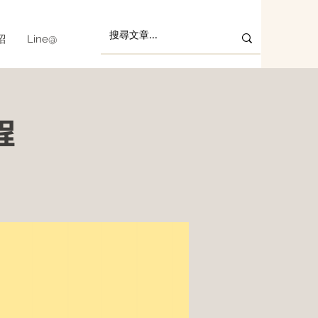
紹
Line@
程