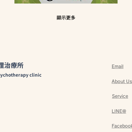
顯示更多
理治療所
Email
ychotherapy clinic
About Us
Service
LINE@
Faceboo