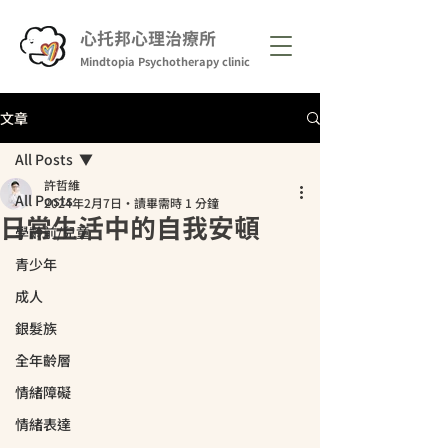
心托邦心理治療所
Mindtopia Psychotherapy clinic
文章
All Posts
許哲維
All Posts
2024年2月7日
讀畢需時 1 分鐘
日常生活中的自我安頓
學齡前/兒童
青少年
成人
銀髮族
全年齡層
情緒障礙
情緒表達