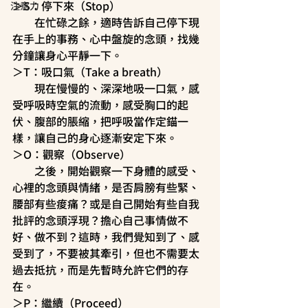
＞S：停下來（Stop）
注意力
　　在忙碌之餘，適時告訴自己停下現
在手上的事務、心中盤旋的念頭，找幾
分鐘讓身心平靜一下。
＞T：吸口氣（Take a breath）
　　現在慢慢的、深深地吸一口氣，感
受呼吸時空氣的流動，感受胸口的起
伏、腹部的脹縮，把呼吸當作定錨一
樣，讓自己的身心逐漸安定下來。
＞O：觀察（Observe）
　　之後，開始觀察一下身體的感受、
心裡的念頭與情緒，是否肩膀有些緊、
腰部有些痠痛？或是自己開始有些自我
批評的念頭浮現？擔心自己事情做不
好、做不到？這時，我們覺知到了、感
受到了，不要被其牽引，但也不需要太
過去抵抗，而是先暫時允許它們的存
在。
＞P：繼續（Proceed）