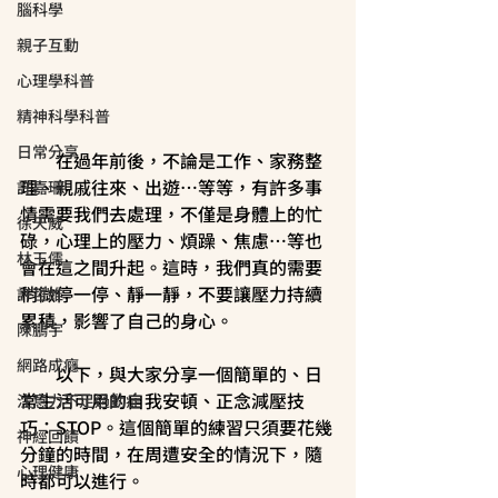
腦科學
親子互動
心理學科普
精神科學科普
日常分享
　　在過年前後，不論是工作、家務整
理、親戚往來、出遊…等等，有許多事
許嘉珊
情需要我們去處理，不僅是身體上的忙
徐天威
碌，心理上的壓力、煩躁、焦慮…等也
林玉儒
會在這之間升起。這時，我們真的需要
稍微停一停、靜一靜，不要讓壓力持續
許哲維
累積，影響了自己的身心。
陳鵬宇
網路成癮
　　以下，與大家分享一個簡單的、日
常生活可用的自我安頓、正念減壓技
注意力不足過動症
巧：STOP。這個簡單的練習只須要花幾
神經回饋
分鐘的時間，在周遭安全的情況下，隨
心理健康
時都可以進行。